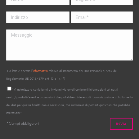
Ho letto e accetto l’
informativa
relativa al Trattamento dei Dati Personali ai sensi del
Regolamento UE 2016/679 artt. 13 e 14 (*)
"Vi autorizzo a contattarmi e inviarmi via email contenenti informazioni sui nostri
servizi/prodotti/eventi e promozioni che potrebbero interessarti. L’autorizzazione al trattamento
dei dati per questa finalità non è necessaria, ma rischieresti di perderti qualcosa che potrebbe
interessarti."
*Campi obbligatori