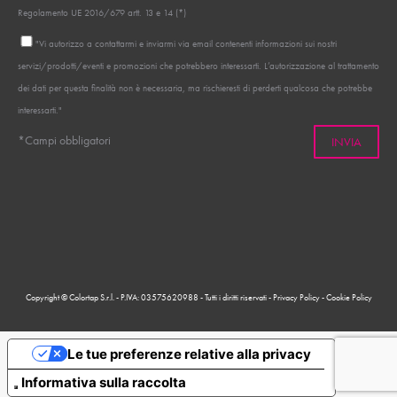
Regolamento UE 2016/679 artt. 13 e 14 (*)
"Vi autorizzo a contattarmi e inviarmi via email contenenti informazioni sui nostri
servizi/prodotti/eventi e promozioni che potrebbero interessarti. L’autorizzazione al trattamento
dei dati per questa finalità non è necessaria, ma rischieresti di perderti qualcosa che potrebbe
interessarti."
*Campi obbligatori
Copyright © Colortap S.r.l. - P.IVA: 03575620988 - Tutti i diritti riservati -
Privacy Policy
-
Cookie Policy
Le tue preferenze relative alla privacy
Informativa sulla raccolta