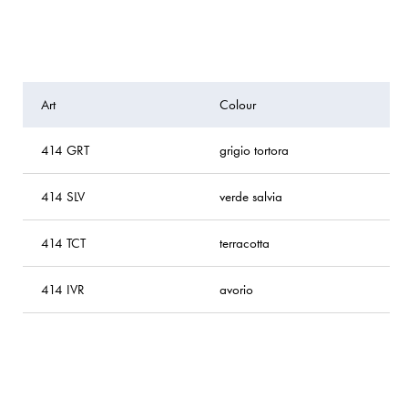
Art
Colour
h
414 GRT
grigio tortora
–
414 SLV
verde salvia
–
414 TCT
terracotta
–
414 IVR
avorio
–