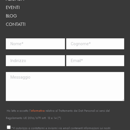
EVENTI
BLOG
CONTATTI
Ho letto e accetto l’
informativa
relativa al Trattamento dei Dati Personali ai sensi del
Regolamento UE 2016/679 artt. 13 e 14 (*)
"Vi autorizzo a contattarmi e inviarmi via email contenenti informazioni sui nostri