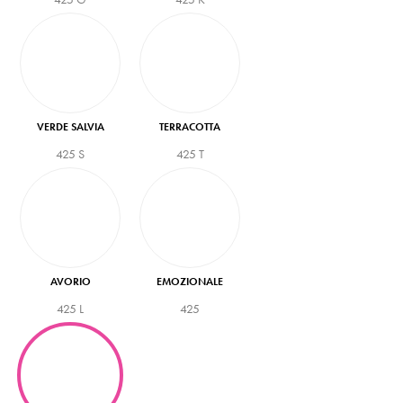
VERDE SALVIA
TERRACOTTA
425 S
425 T
AVORIO
EMOZIONALE
425 L
425