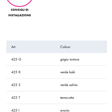
CONSIGLI DI
INSTALLAZIONE
Art
Colour
h
425 G
grigio tortora
1
425 K
verde kaki
1
425 S
verde salvia
1
425 T
terracotta
1
425 l
avorio
1