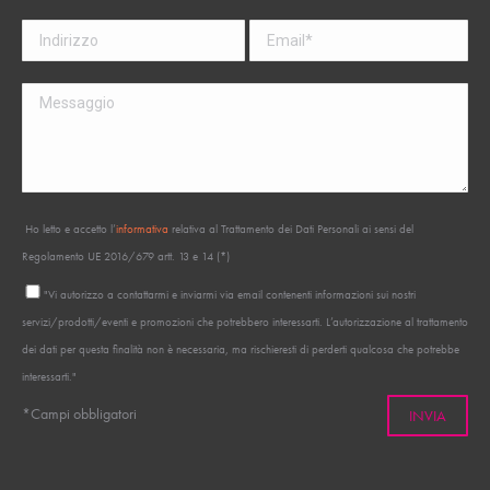
Ho letto e accetto l’
informativa
relativa al Trattamento dei Dati Personali ai sensi del
Regolamento UE 2016/679 artt. 13 e 14 (*)
"Vi autorizzo a contattarmi e inviarmi via email contenenti informazioni sui nostri
servizi/prodotti/eventi e promozioni che potrebbero interessarti. L’autorizzazione al trattamento
dei dati per questa finalità non è necessaria, ma rischieresti di perderti qualcosa che potrebbe
interessarti."
*Campi obbligatori