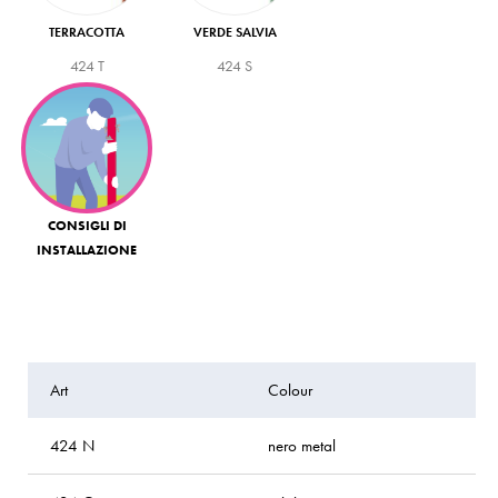
TERRACOTTA
VERDE SALVIA
424 T
424 S
CONSIGLI DI
INSTALLAZIONE
Art
Colour
h
424 N
nero metal
1