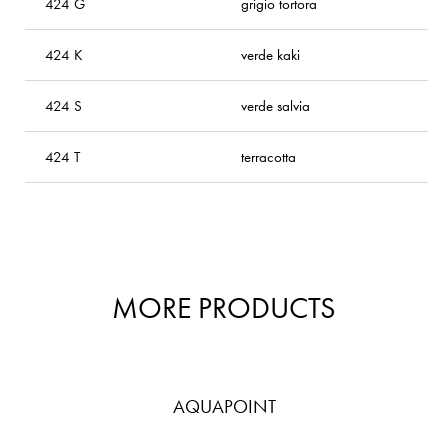
424 G
grigio tortora
1
424 K
verde kaki
1
424 S
verde salvia
1
424 T
terracotta
1
MORE PRODUCTS
AQUAPOINT