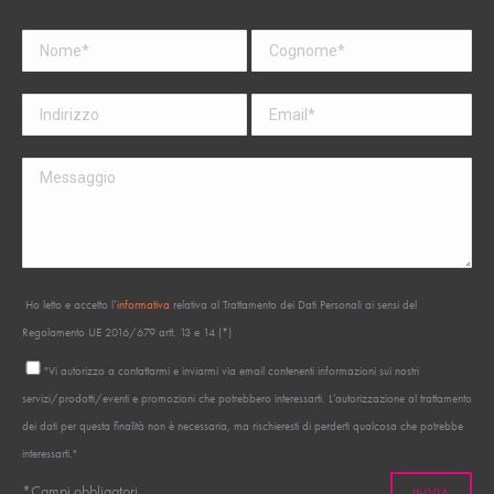
Ho letto e accetto l’
informativa
relativa al Trattamento dei Dati Personali ai sensi del
Regolamento UE 2016/679 artt. 13 e 14 (*)
"Vi autorizzo a contattarmi e inviarmi via email contenenti informazioni sui nostri
servizi/prodotti/eventi e promozioni che potrebbero interessarti. L’autorizzazione al trattamento
dei dati per questa finalità non è necessaria, ma rischieresti di perderti qualcosa che potrebbe
interessarti."
*Campi obbligatori