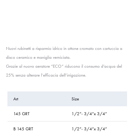
Nuovi rubinetti a risparmio idrico in ottone cromato con cartuccia a
disco ceramico e maniglia verniciata.
Grazie al nuovo aeratore “ECO” riducono il consumo d’acqua del
25% senza alterare l’efficacia dell’irrigazione.
Art
Size
P
145 GRT
1/2”- 3/4”x 3/4”
b
B 145 GRT
1/2”- 3/4”x 3/4”
bl