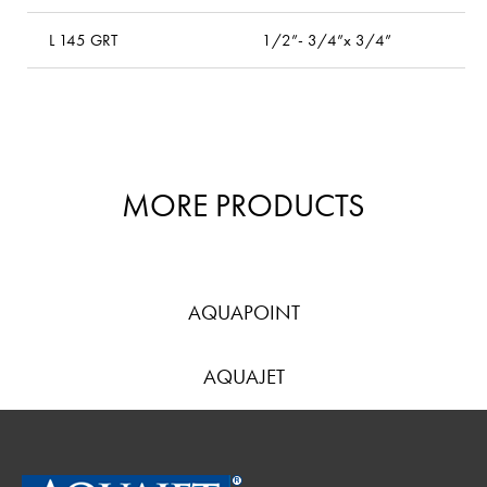
L 145 GRT
1/2”- 3/4”x 3/4”
l
MORE PRODUCTS
AQUAPOINT
AQUAJET