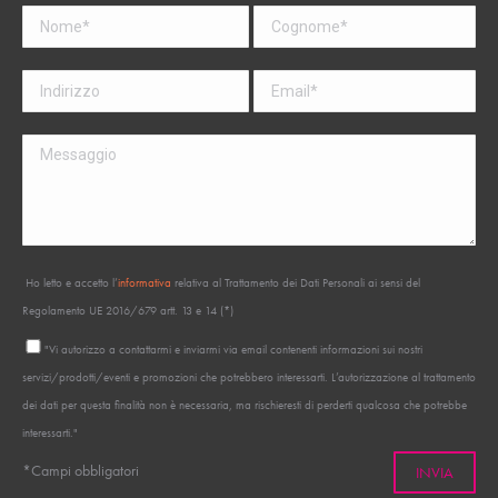
Ho letto e accetto l’
informativa
relativa al Trattamento dei Dati Personali ai sensi del
Regolamento UE 2016/679 artt. 13 e 14 (*)
"Vi autorizzo a contattarmi e inviarmi via email contenenti informazioni sui nostri
servizi/prodotti/eventi e promozioni che potrebbero interessarti. L’autorizzazione al trattamento
dei dati per questa finalità non è necessaria, ma rischieresti di perderti qualcosa che potrebbe
interessarti."
*Campi obbligatori