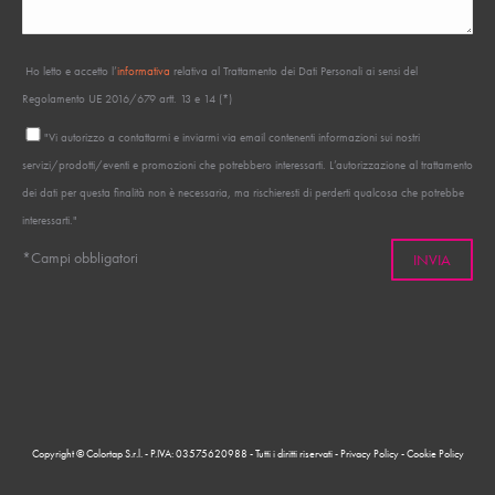
Ho letto e accetto l’
informativa
relativa al Trattamento dei Dati Personali ai sensi del
Regolamento UE 2016/679 artt. 13 e 14 (*)
"Vi autorizzo a contattarmi e inviarmi via email contenenti informazioni sui nostri
servizi/prodotti/eventi e promozioni che potrebbero interessarti. L’autorizzazione al trattamento
dei dati per questa finalità non è necessaria, ma rischieresti di perderti qualcosa che potrebbe
interessarti."
*Campi obbligatori
Copyright © Colortap S.r.l. - P.IVA: 03575620988 - Tutti i diritti riservati -
Privacy Policy
-
Cookie Policy