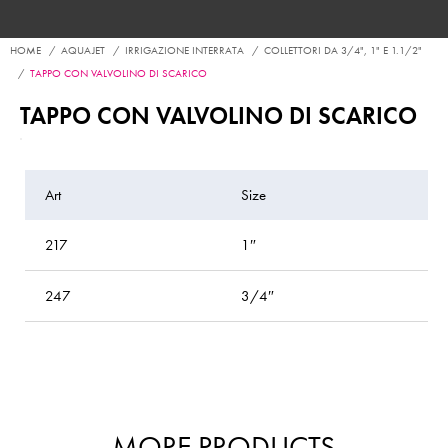
HOME
AQUAJET
IRRIGAZIONE INTERRATA
COLLETTORI DA 3/4", 1" E 1.1/2"
TAPPO CON VALVOLINO DI SCARICO
TAPPO CON VALVOLINO DI SCARICO
Art
Size
P
217
1″
l
247
3/4″
l
MORE PRODUCTS