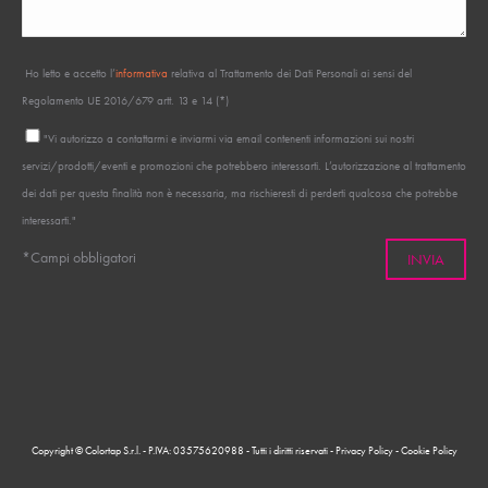
Ho letto e accetto l’
informativa
relativa al Trattamento dei Dati Personali ai sensi del
Regolamento UE 2016/679 artt. 13 e 14 (*)
"Vi autorizzo a contattarmi e inviarmi via email contenenti informazioni sui nostri
servizi/prodotti/eventi e promozioni che potrebbero interessarti. L’autorizzazione al trattamento
dei dati per questa finalità non è necessaria, ma rischieresti di perderti qualcosa che potrebbe
interessarti."
*Campi obbligatori
Copyright © Colortap S.r.l. - P.IVA: 03575620988 - Tutti i diritti riservati -
Privacy Policy
-
Cookie Policy