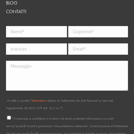
BLOG
CONTATTI
Ho letto e accetto l’
informativa
relativa al Trattamento dei Dati Personali ai sensi del
Regolamento UE 2016/679 artt. 13 e 14 (*)
"Vi autorizzo a contattarmi e inviarmi via email contenenti informazioni sui nostri
servizi/prodotti/eventi e promozioni che potrebbero interessarti. L’autorizzazione al trattamento
dei dati per questa finalità non è necessaria, ma rischieresti di perderti qualcosa che potrebbe