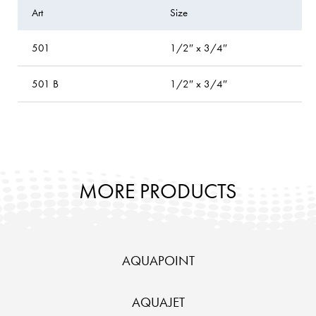
Art
Size
P
501
1/2″ x 3/4″
b
501 B
1/2″ x 3/4″
bl
MORE PRODUCTS
AQUAPOINT
AQUAJET