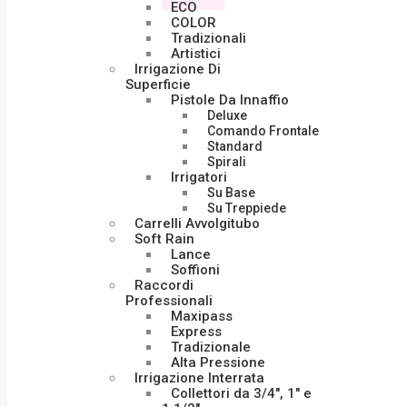
ECO
COLOR
Tradizionali
Artistici
Irrigazione Di
Superficie
Pistole Da Innaffio
Deluxe
Comando Frontale
Standard
Spirali
Irrigatori
Su Base
Su Treppiede
Carrelli Avvolgitubo
Soft Rain
Lance
Soffioni
Raccordi
Professionali
Maxipass
Express
Tradizionale
Alta Pressione
Irrigazione Interrata
Collettori da 3/4″, 1″ e