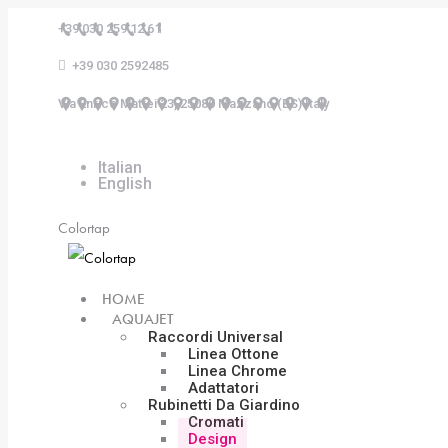
Skip
+39 030 259 12 61
to
+39 030 2592485
content
Via Enrico Mattei 23, 25080 Mazzano (BS) Italy
Facebook
Linkedin
Instagram
Italian
English
Colortap
HOME
AQUAJET
Raccordi Universal
Linea Ottone
Linea Chrome
Adattatori
Rubinetti Da Giardino
Cromati
Design