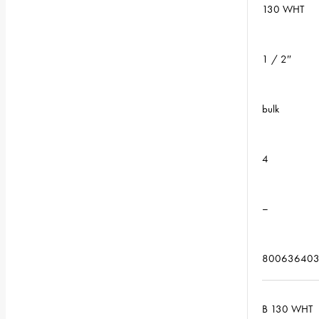
130 WHT
1 / 2″
bulk
4
–
800636403
B 130 WHT