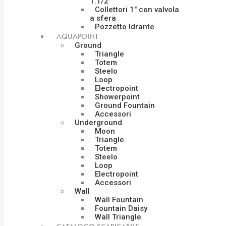
1.1/2″
Collettori 1″ con valvola
a sfera
Pozzetto Idrante
AQUAPOINT
Ground
Triangle
Totem
Steelo
Loop
Electropoint
Showerpoint
Ground Fountain
Accessori
Underground
Moon
Triangle
Totem
Steelo
Loop
Electropoint
Accessori
Wall
Wall Fountain
Fountain Daisy
Wall Triangle