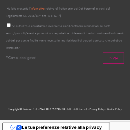
Ho letto e accetto l’
informativa
relativa al Trattamento dei Dati Personali ai sensi del
Regolamento UE 2016/679 artt. 13 e 14 (*)
"Vi autorizzo a contattarmi e inviarmi via email contenenti informazioni sui nostri
servizi/prodotti/eventi e promozioni che potrebbero interessarti. L’autorizzazione al trattamento
dei dati per questa finalità non è necessaria, ma rischieresti di perderti qualcosa che potrebbe
interessarti."
*Campi obbligatori
Copyright © Colortap S.r.l. - P.IVA: 03575620988 - Tutti i diritti riservati -
Privacy Policy
-
Cookie Policy
Le tue preferenze relative alla privacy