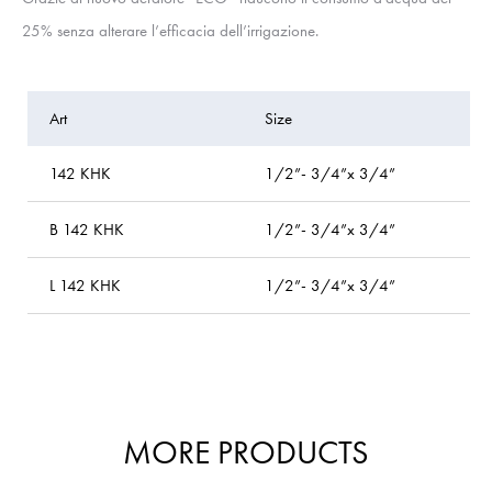
25% senza alterare l’efficacia dell’irrigazione.
Art
Size
P
142 KHK
1/2”- 3/4”x 3/4”
b
B 142 KHK
1/2”- 3/4”x 3/4”
bl
L 142 KHK
1/2”- 3/4”x 3/4”
l
MORE PRODUCTS